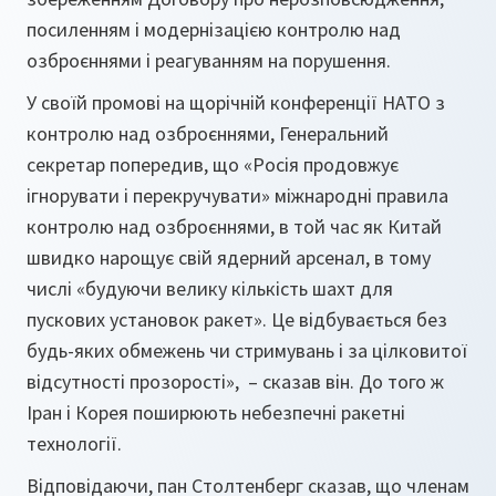
посиленням і модернізацією контролю над
озброєннями і реагуванням на порушення.
У своїй промові на щорічній конференції НАТО з
контролю над озброєннями, Генеральний
секретар попередив, що «Росія продовжує
ігнорувати і перекручувати» міжнародні правила
контролю над озброєннями, в той час як Китай
швидко нарощує свій ядерний арсенал, в тому
числі «будуючи велику кількість шахт для
пускових установок ракет». Це відбувається без
будь-яких обмежень чи стримувань і за цілковитої
відсутності прозорості», – сказав він. До того ж
Іран і Корея поширюють небезпечні ракетні
технології.
Відповідаючи, пан Столтенберг сказав, що членам