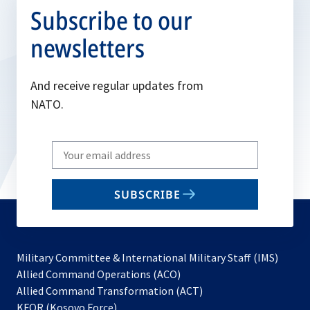
Subscribe to our
newsletters
And receive regular updates from
NATO.
Write
your
email
SUBSCRIBE
to
subscribe
Military Committee & International Military Staff (IMS)
opens
Allied Command Operations (ACO)
in
opens
Allied Command Transformation (ACT)
opens
a
in
KFOR (Kosovo Force)