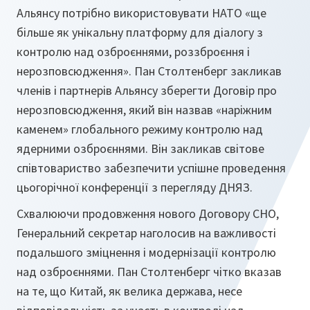
Альянсу потрібно використовувати НАТО «ще
більше як унікальну платформу для діалогу з
контролю над озброєннями, роззброєння і
нерозповсюдження». Пан Столтенберг закликав
членів і партнерів Альянсу зберегти Договір про
нерозповсюдження, який він назвав «наріжним
каменем» глобального режиму контролю над
ядерними озброєннями. Він закликав світове
співтовариство забезпечити успішне проведення
цьогорічної конференції з перегляду ДНЯЗ.
Схвалюючи продовження нового Договору СНО,
Генеральний секретар наголосив на важливості
подальшого зміцнення і модернізації контролю
над озброєннями. Пан Столтенберг чітко вказав
на те, що Китай, як велика держава, несе