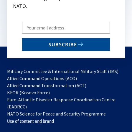
NATO.
Write
your
email
SUBSCRIBE
to
subscribe
Military Committee & International Military Staff (IMS)
opens
Allied Command Operations (ACO)
in
opens
Allied Command Transformation (ACT)
opens
a
in
KFOR (Kosovo Force)
in
new
a
Euro-Atlantic Disaster Response Coordination Centre
a
tab
new
(EADRCC)
new
tab
NATO Science for Peace and Security Programme
tab
Use of content and brand