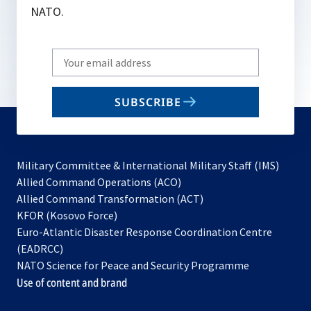
NATO.
Write
your
email
SUBSCRIBE
to
subscribe
Military Committee & International Military Staff (IMS)
opens
Allied Command Operations (ACO)
in
opens
Allied Command Transformation (ACT)
opens
a
in
KFOR (Kosovo Force)
in
new
a
Euro-Atlantic Disaster Response Coordination Centre
a
tab
new
(EADRCC)
new
tab
NATO Science for Peace and Security Programme
tab
Use of content and brand