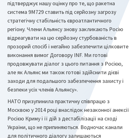
підтверджує нашу оцінку про те, що ракетна
система 9M729 ставить під серйозну загрозу
стратегічну стабільність євроатлантичного
регіону. Члени Альянсу знову закликають Росію
відреагувати на цю серйозну стурбованість в
прозорий спосіб і негайно забезпечити цілковите
виконання вимог Договору INF. Ми готові
продовжувати діалог з цього питання з Росією,
але як Альянс ми також готові здійснити дієві
заходи для подальшого забезпечення захисту і
безпеки усіх членів Альянсу».
НАТО призупинила практичну співпрацю з
Москвою у 2014 році внаслідок незаконної анексії
Росією Криму і її дій з дестабілізації на сході
України, що не припиняються. Водночас канали
для політичного діалогу залишаються