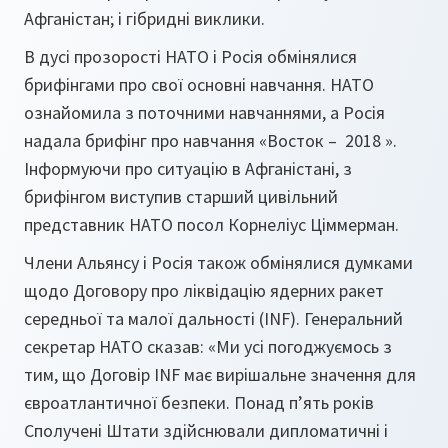
Афганістан; і гібридні виклики.
В дусі прозорості НАТО і Росія обмінялися
брифінгами про свої основні навчання. НАТО
ознайомила з поточними навчаннями, а Росія
надала брифінг про навчання «Восток – 2018 ».
Інформуючи про ситуацію в Афганістані, з
брифінгом виступив старший цивільний
представник НАТО посол Корнеліус Ціммерман.
Члени Альянсу і Росія також обмінялися думками
щодо Договору про ліквідацію ядерних ракет
середньої та малої дальності (INF). Генеральний
секретар НАТО сказав: «Ми усі погоджуємось з
тим, що Договір INF має вирішальне значення для
євроатлантичної безпеки. Понад п’ять років
Сполучені Штати здійснювали дипломатичні і