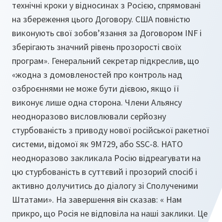
технічні кроки у відносинах з Росією, спрямовані
на збереження цього Договору. США повністю
виконують свої зобов’язання за Договором INF і
зберігають значний рівень прозорості своїх
програм». Генеральний секретар підкреслив, що
«жодна з домовленостей про контроль над
озброєннями не може бути дієвою, якщо її
виконує лише одна сторона. Члени Альянсу
неодноразово висловлювали серйозну
стурбованість з приводу нової російської ракетної
системи, відомої як 9M729, або SSC-8. НАТО
неодноразово закликала Росію відреагувати на
цю стурбованість в суттєвий і прозорий спосіб і
активно долучитись до діалогу зі Сполученими
Штатами». На завершення він сказав: « Нам
прикро, що Росія не відповіла на наші заклики. Це