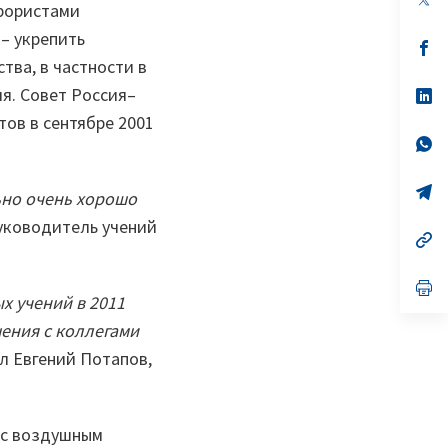
ррористами
in
a
– укрепить
n
op
ta
in
тва, в частности в
a
я. Совет Россия–
n
op
ta
in
тов в сентябре 2001
a
n
op
ta
in
a
n
op
ьно очень хорошо
ta
in
a
 руководитель учений
n
op
ta
in
a
n
op
х учений в 2011
ta
in
a
ения с коллегами
n
ta
ал Евгений Потапов,
 с воздушным