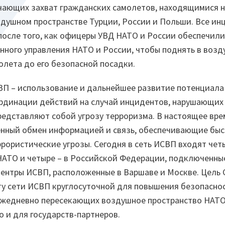
чающих захват гражданских самолетов, находящимися н
здушном пространстве Турции, России и Польши. Все и
после того, как офицеры УВД НАТО и России обеспечил
нного управления НАТО и России, чтобы поднять в возд
лета до его безопасной посадки.
П – использование и дальнейшее развитие потенциала
рдинации действий на случай инцидентов, нарушающих
редставляют собой угрозу терроризма. В настоящее вре
енный обмен информацией и связь, обеспечивающие быс
ррористические угрозы. Сегодня в сеть ИСВП входят чет
НАТО и четыре – в Российской Федерации, подключенные 
нтры ИСВП, расположенные в Варшаве и Москве. Цель 
у сети ИСВП круглосуточной для повышения безопасно
ежедневно пересекающих воздушное пространство НАТО 
о и для государств-партнеров.