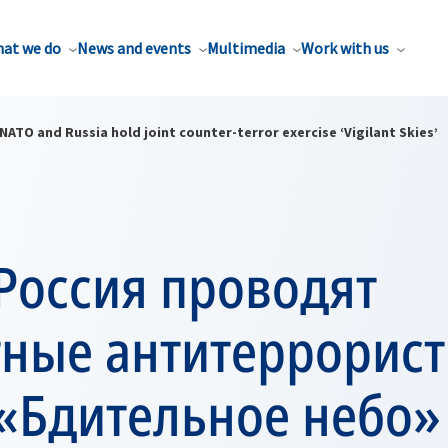
at we do
News and events
Multimedia
Work with us
NATO and Russia hold joint counter-terror exercise ‘Vigilant Skies’
Россия проводят
тные антитеррорист
«Бдительное небо»