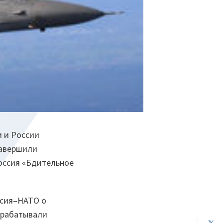
и и России
завершили
оссия «Бдительное
ссия–НАТО о
трабатывали
op