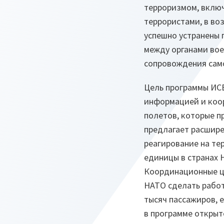
терроризмом, вклю
террористами, в во
успешно устранены 
между органами вое
сопровождения само
Цель программы ИСВ
информацией и коо
полетов, которые п
предлагает расшир
реагирование на те
единицы в странах 
Координационные це
НАТО сделать работ
тысяч пассажиров, 
в программе открыт