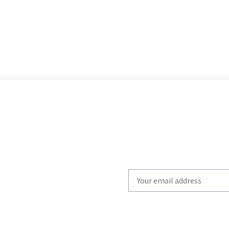
Write
your
email
to
subscribe