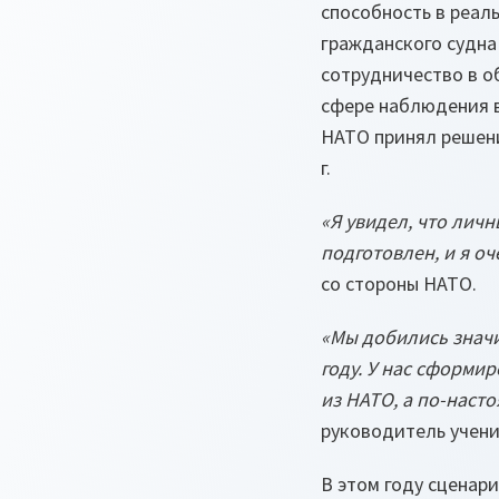
способность в реал
гражданского судна
сотрудничество в о
сфере наблюдения в
НАТО принял решени
г.
«Я увидел, что лич
подготовлен, и я о
со стороны НАТО.
«Мы добились значи
году. У нас сформи
из НАТО, а по-нас
руководитель учени
В этом году сценар