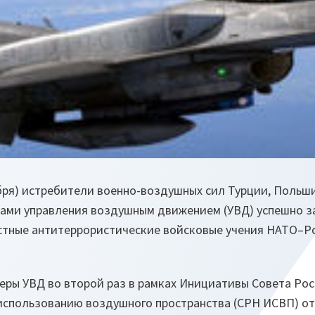
ября) истребители военно-воздушных сил Турции, Польш
рами управления воздушным движением (УВД) успешно 
стные антитеррористические войсковые учения НАТО–Р
еры УВД во второй раз в рамках Инициативы Совета Ро
 использованию воздушного пространства (СРН ИСВП) о