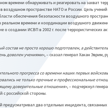
ьном времени обнаруживать и реагировать на захват те
 в воздушном пространстве НАТО и России. Цель учений 
бласти обеспечения безопасности воздушного пространс
 реальном времени и координации воздушного движени
е о создании ИСВП в 2002 г. после террористических ак
ный состав не просто хорошо подготовлен, а действител
чень доволен учениями»
, – сказал генерал Хакан Эврим,
тельного прогресса со времени наших первых войсковы
ровались не только прочные и профессиональные отнош
тоящему доверительные отношения»
, – подчеркнул генер
й с российской стороны.
ий предусматривал два отдельных инцидента, связанных