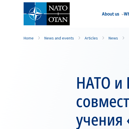
About us
Wh
Home
News and events
Articles
News
НАТО и 
совмес
учения 