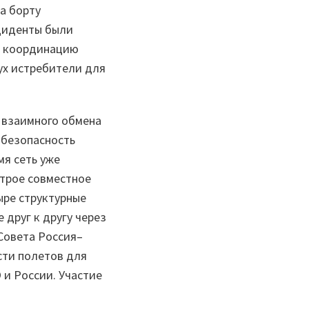
а борту
нциденты были
и координацию
ух истребители для
 взаимного обмена
 безопасность
мя сеть уже
трое совместное
ыре структурные
друг к другу через
Совета Россия–
сти полетов для
и России. Участие