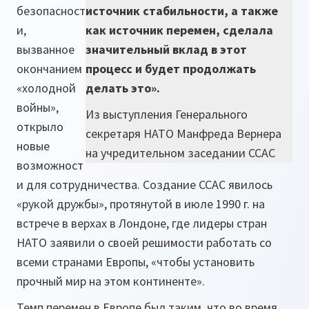
безопасност
источник стабильности, а также
и,
как источник перемен, сделала
вызванное
значительный вклад в этот
окончанием
процесс и будет продолжать
«холодной
делать это».
войны»,
Из выступления Генерального
открыло
секретаря НАТО Манфреда Вернера
новые
на учредительном заседании ССАС
возможност
и для сотрудничества. Создание ССАС явилось
«рукой дружбы»
, протянутой в июле 1990 г. на
встрече в верхах в Лондоне, где лидеры стран
НАТО заявили о своей решимости работать со
всеми странами Европы,
«чтобы установить
прочный мир на этом континенте»
.
Темп перемен в Европе был таким, что во время