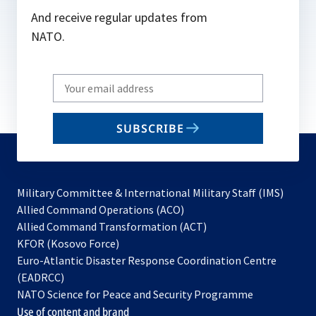
And receive regular updates from
NATO.
Write
your
email
SUBSCRIBE
to
subscribe
Military Committee & International Military Staff (IMS)
opens
Allied Command Operations (ACO)
in
opens
Allied Command Transformation (ACT)
opens
a
in
KFOR (Kosovo Force)
in
new
a
Euro-Atlantic Disaster Response Coordination Centre
a
tab
new
(EADRCC)
new
tab
NATO Science for Peace and Security Programme
tab
Use of content and brand