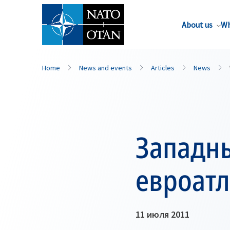
About us
Wh
Home
News and events
Articles
News
Западны
евроатл
11 июля 2011