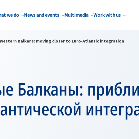
at we do
News and events
Multimedia
Work with us
Western Balkans: moving closer to Euro-Atlantic integration
е Балканы: прибли
антической интегр