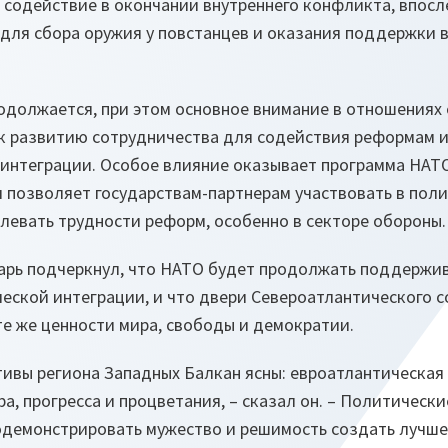
 содействие в окончании внутреннего конфликта, впосл
 для сбора оружия у повстанцев и оказания поддержки 
одолжается, при этом основное внимание в отношениях 
к развитию сотрудничества для содействия реформам 
интеграции. Особое влияние оказывает программа НАТ
я позволяет государствам-партнерам участвовать в пол
левать трудности реформ, особенно в секторе обороны.
арь подчеркнул, что НАТО будет продолжать поддержива
ческой интеграции, и что двери Североатлантического 
 те же ценности мира, свободы и демократии.
ивы региона Западных Балкан ясны: евроатлантическая 
ра, прогресса и процветания
, – сказал он. –
Политические
одемонстрировать мужество и решимость создать лучше