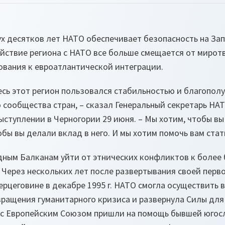
ух десятков лет НАТО обеспечивает безопасность на Зап
йствие региона с НАТО все больше смещается от мирот
ования к евроатлантической интеграции.
есь этот регион пользовался стабильностью и благопол
 сообщества стран
,
– сказал Генеральный секретарь НА
выступлении в Черногории 29 июня. –
Мы хотим, чтобы вы
обы вы делали вклад в него. И мы хотим помочь вам стат
ным Балканам уйти от этнических конфликтов к более 
 Через нескольких лет после развертывания своей пер
Герцеговине в декабре 1995 г. НАТО смогла осуществить
ращения гуманитарного кризиса и развернула Силы для К
е с Европейским Союзом пришли на помощь бывшей югос