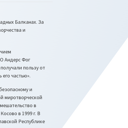
адных Балканах. За
ворчества и
учием
ТО Андерс Фог
 получали пользу от
ь его частью»
.
безопасному и
вой миротворческой
 вмешательство в
осово в 1999 г. В
лавской Республике