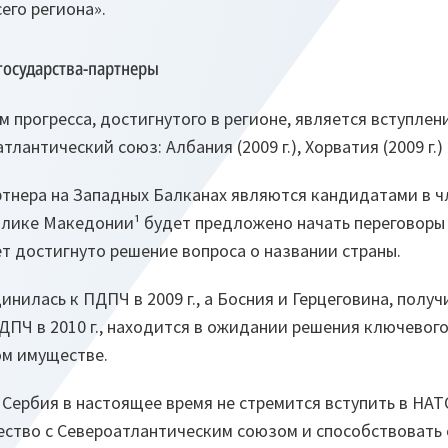
сего региона».
государства-партнеры
 прогресса, достигнутого в регионе, является вступле
лантический союз: Албания (2009 г.), Хорватия (2009 г.) и
ртнера на Западных Балканах являются кандидатами в 
лике Македонии¹ будет предложено начать переговоры
дет достигнуто решение вопроса о названии страны.
инилась к ПДПЧ в 2009 г., а Босния и Герцеговина, полу
ДПЧ в 2010 г., находится в ожидании решения ключевого
м имуществе.
 Сербия в настоящее время не стремится вступить в НАТ
ество с Североатлантическим союзом и способствоват