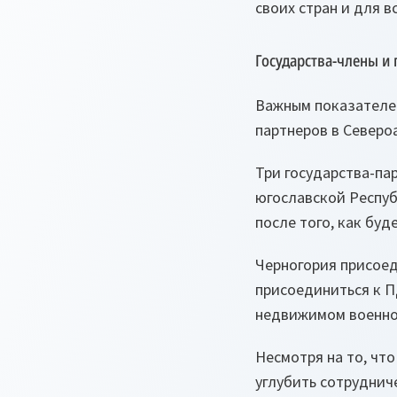
своих стран и для в
Государства-члены и 
Важным показателем
партнеров в Североат
Три государства-па
югославской Респуб
после того, как бу
Черногория присоед
присоединиться к П
недвижимом военно
Несмотря на то, что
углубить сотруднич