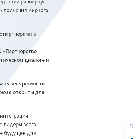
едствии развернув
выполнения мирного
с партнерами в
и
О «Партнерство
итическом диалоге и
ть весь регион на
союза открыты для
интеграция –
 лидеры всего
op
in
е будущее для
a