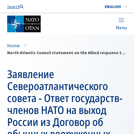
Search
ENGLISH
Menu
Home
North Atlantic Council statement on the Allied response to Russia's withdrawal from the Treaty on Conventional Armed Forces in Europe
Заявление
Североатлантического
совета - Ответ государств-
членов НАТО на выход
России из Договор об
обычных вооруженных