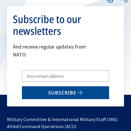
Subscribe to our
newsletters
And receive regular updates from
NATO.
Write
your
email
SUBSCRIBE
to
subscribe
Military Committee & International Military Staff (IMS)
opens
Allied Command Operations (ACO)