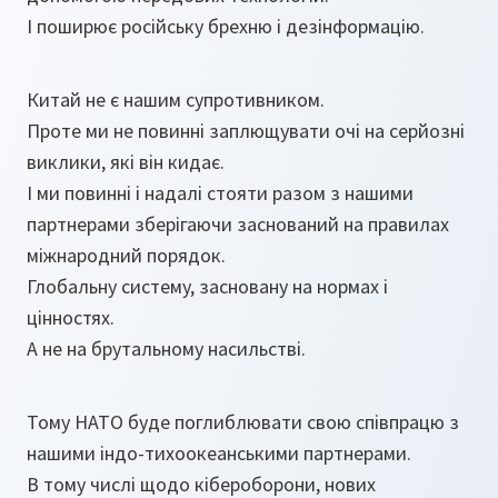
І поширює російську брехню і дезінформацію.
Китай не є нашим супротивником.
Проте ми не повинні заплющувати очі на серйозні
виклики, які він кидає.
І ми повинні і надалі стояти разом з нашими
партнерами зберігаючи заснований на правилах
міжнародний порядок.
Глобальну систему, засновану на нормах і
цінностях.
А не на брутальному насильстві.
Тому НАТО буде поглиблювати свою співпрацю з
нашими індо-тихоокеанськими партнерами.
В тому числі щодо кібероборони, нових