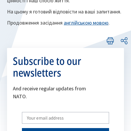
цінності і наш спосіб життя.
На цьому я готовий відповісти на ваші запитання.
Продовження засідання
англійською мовою
.
Subscribe to our
newsletters
And receive regular updates from
NATO.
Write
your
email