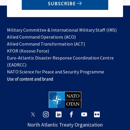
SUBSCRIBE
to
subscribe
Military Committee & International Military Staff (IMS)
opens
Allied Command Operations (ACO)
in
opens
Allied Command Transformation (ACT)
opens
a
in
KFOR (Kosovo Force)
in
new
a
Euro-Atlantic Disaster Response Coordination Centre
a
tab
new
(EADRCC)
new
tab
NATO Science for Peace and Security Programme
tab
Use of content and brand
opens
opens
opens
opens
opens
opens
in
in
in
in
in
in
North Atlantic Treaty Organization
a
a
a
a
a
a