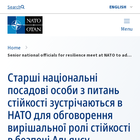
Search
ENGLISH
Menu
Home
Senior national officials for resilience meet at NATO to address the crucial role of resilience in Allied security
Старші національні
посадові особи з питань
стійкості зустрічаються в
НАТО для обговорення
вирішальної ролі стійкості
в безпеці Альянсу