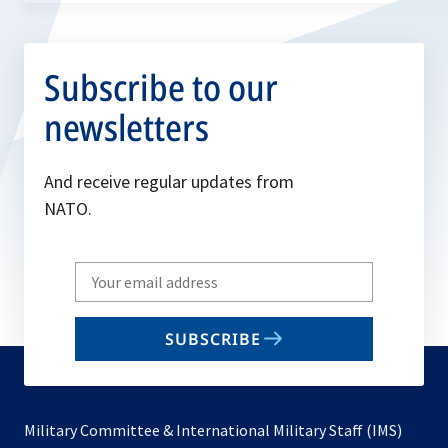
Subscribe to our
newsletters
And receive regular updates from
NATO.
Write
your
email
SUBSCRIBE
to
subscribe
Military Committee & International Military Staff (IMS)