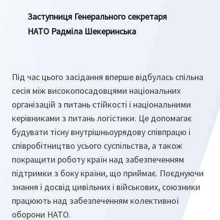
Заступниця Генерального секретаря
НАТО Радміла Шекеринська
Під час цього засідання вперше відбулась спільна
сесія між високопосадовцями національних
організацій з питань стійкості і національними
керівниками з питань логістики. Це допомагає
будувати тісну внутрішньоурядову співпрацю і
співробітництво усього суспільства, а також
покращити роботу країн над забезпеченням
підтримки з боку країни, що приймає. Поєднуючи
знання і досвід цивільних і військових, союзники
працюють над забезпеченням колективної
оборони НАТО.