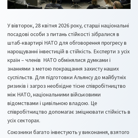
У вівторок, 28 квітня 2026 року, старші національні
посадові особи з питань стійкості зібралися в
штаб-квартирі НАТО для обговорення прогресу в
нарощуванні інвестицій в стійкість. Експерти з усіх
країн – членів НАТО обмінялися думками і
знаннями з метою покращання захисту наших
суспільств. Для підготовки Альянсу до майбутніх
ризиків і загроз необхідне тісне співробітництво
між НАТО, національними військовими
відомствами і цивільною владою. Це
співробітництво допомагає зміцнювати стійкість в
усіх секторах.
Союзники багато інвестують у виконання, взятого