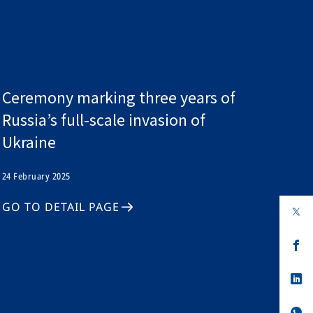
Ceremony marking three years of
Russia’s full-scale invasion of
Ukraine
24 February 2025
GO TO DETAIL PAGE
op
in
a
n
op
ta
in
a
n
op
ta
in
a
n
op