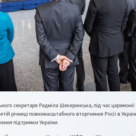
ного секретаря Радміла Шекеринська, під час церемонії
ретій річниці повномасштабного вторгнення Росії в Україн
ення підтримки України.