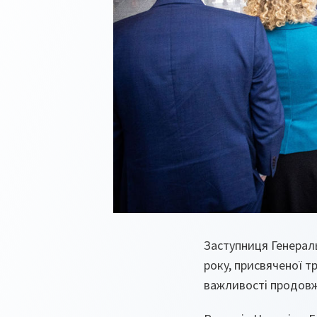
Заступниця Генераль
року, присвяченої т
важливості продовж