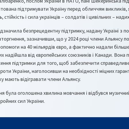
алібаренко, послом України в НАТО, пані Шекеринська п
тована підтримувати Україну перед обличчям викликів, 
, стійкість і сила українців – солдатів і цивільних – нади
дзначила безпрецедентну підтримку, надану Україні з п
торгнення, зазначивши, що у 2024 році члени Альянсу п
допомоги на 40 мільярдів євро, а фактично надали більше
их надійшла від європейських союзників і Канади. Вона 
ення підтримки для того, щоб забезпечити справедливе
проти України, наголосивши на необхідності міцних гарант
ку мають відігравати члени Альянсу.
ня була оголошена хвилина мовчання і відбувся музични
ройних сил України.