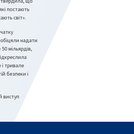
ідтвердила, що
які постають
хають світ».
очатку
ообіцяли надати
 50 мільярдів,
підкреслила
 і тривале
ій безпеки і
й виступ