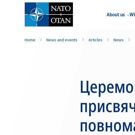
About us
Wh
Home
News and events
Articles
News
Церемон
присвяч
повном