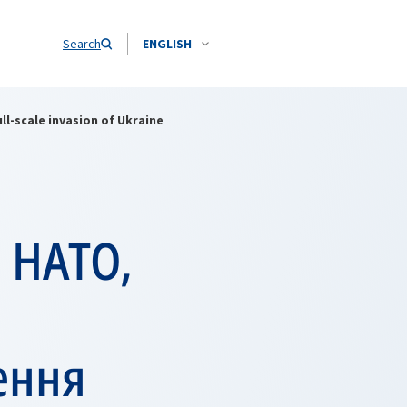
Search
ENGLISH
l-scale invasion of Ukraine
 НАТО,
ення