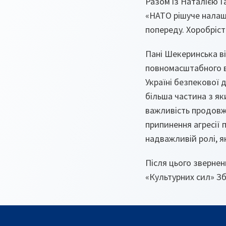
Разом із Наталією Г
«НАТО рішуче налаш
попереду. Хоробрість
Пані Шекеринська ві
повномасштабного в
Україні безпекової 
більша частина з як
важливість продовж
припинення агресії 
надважливій ролі, я
Після цього звернен
«Культурних сил» Зб