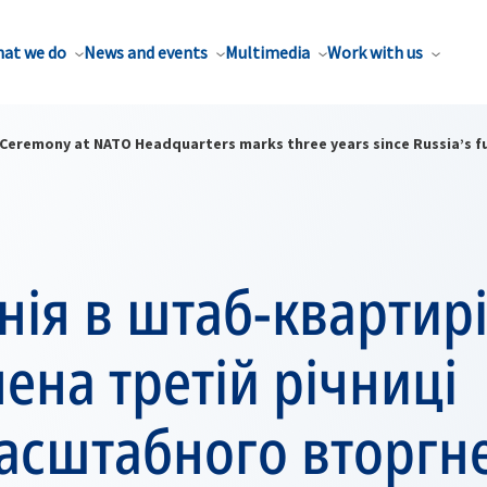
at we do
News and events
Multimedia
Work with us
Ceremony at NATO Headquarters marks three years since Russia’s ful
ія в штаб-квартирі
ена третій річниці
асштабного вторгн