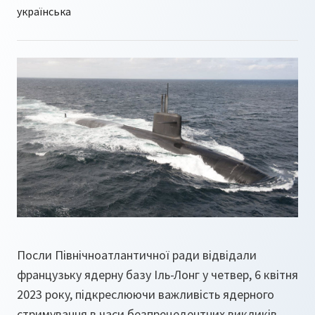
Посли Північноатлантичної ради відвідали
французьку ядерну базу Іль-Лонг у четвер, 6 квітня
2023 року, підкреслюючи важливість ядерного
стримування в часи безпрецедентних викликів