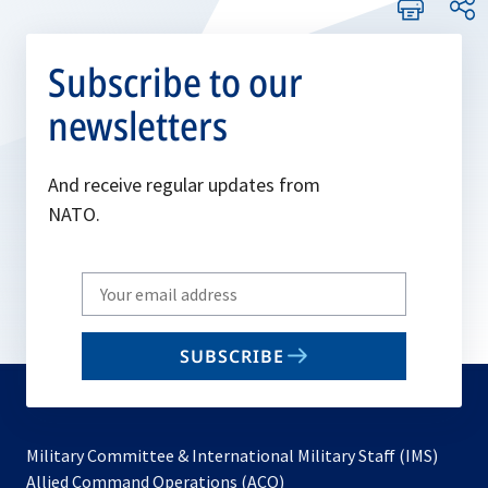
Subscribe to our
newsletters
And receive regular updates from
NATO.
Write
your
email
SUBSCRIBE
to
subscribe
Military Committee & International Military Staff (IMS)
opens
Allied Command Operations (ACO)