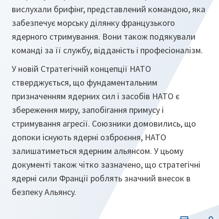
вислухали брифінг, представлений командою, яка
забезпечує морську ділянку французького
ядерного стримування. Вони також подякували
команді за її службу, відданість і професіоналізм.
У новій Стратегічній концепції НАТО
стверджується, що фундаментальним
призначенням ядерних сил і засобів НАТО є
збереження миру, запобігання примусу і
стримування агресії. Союзники домовились, що
допоки існують ядерні озброєння, НАТО
залишатиметься ядерним альянсом. У цьому
документі також чітко зазначено, що стратегічні
ядерні сили Франції роблять значний внесок в
безпеку Альянсу.