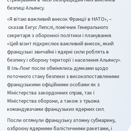
безпеці Альянсу.
«Я вітаю важливий внесок Франції в НАТО», –
сказав Енгус Лепслі, помічник Генерального
секретаря з оборонної політики і планування.
«Цей візит підкреслює важливий внесок, який
французькі звичайні і ядерні сили роблять в
безпеку і оборону території і населення Альянсу».
В Іль-Лонг посли обмінялись думками щодо
поточного стану безпеки з високопоставленими
французькими офіційними особами як з
Міністерства закордонних справ, так і
Міністерства оборони, а також з трьома
командувачами французьких ядерних сил.
Посли оглянули французьку атомну субмарину,
озброєну ядерними балістичними ракетами, і