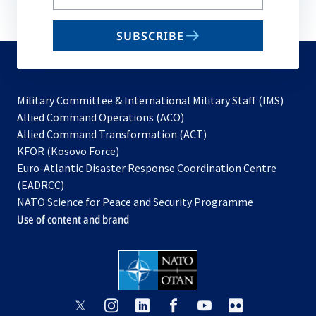
your
email
SUBSCRIBE
to
subscribe
Military Committee & International Military Staff (IMS)
opens
Allied Command Operations (ACO)
in
opens
Allied Command Transformation (ACT)
opens
a
in
KFOR (Kosovo Force)
in
new
a
Euro-Atlantic Disaster Response Coordination Centre
a
tab
new
(EADRCC)
new
tab
NATO Science for Peace and Security Programme
tab
Use of content and brand
opens
opens
opens
opens
opens
opens