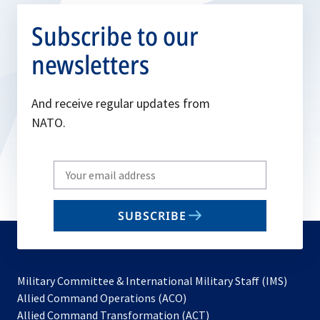
Subscribe to our
newsletters
And receive regular updates from
NATO.
Write
your
email
SUBSCRIBE
to
subscribe
Military Committee & International Military Staff (IMS)
opens
Allied Command Operations (ACO)
in
opens
Allied Command Transformation (ACT)