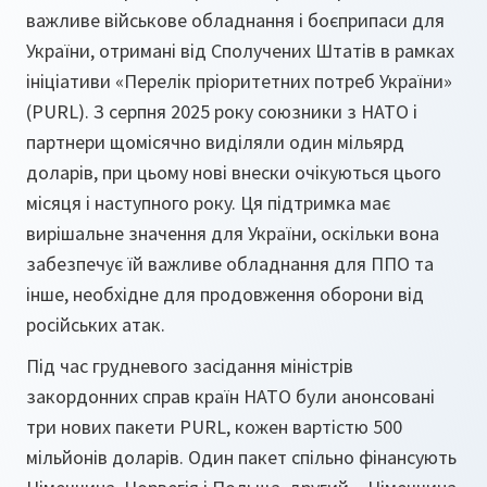
важливе військове обладнання і боєприпаси для
України, отримані від Сполучених Штатів в рамках
ініціативи «Перелік пріоритетних потреб України»
(PURL). З серпня 2025 року союзники з НАТО і
партнери щомісячно виділяли один мільярд
доларів, при цьому нові внески очікуються цього
місяця і наступного року. Ця підтримка має
вирішальне значення для України, оскільки вона
забезпечує їй важливе обладнання для ППО та
інше, необхідне для продовження оборони від
російських атак.
Під час грудневого засідання міністрів
закордонних справ країн НАТО були анонсовані
три нових пакети PURL, кожен вартістю 500
мільйонів доларів. Один пакет спільно фінансують