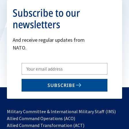
Subscribe to our
newsletters
And receive regular updates from
NATO.
Write
your
email
SUBSCRIBE
to
subscribe
Military Committee & International Military Staff (IMS)
opens
Allied Command Operations (ACO)
in
opens
Allied Command Transformation (ACT)