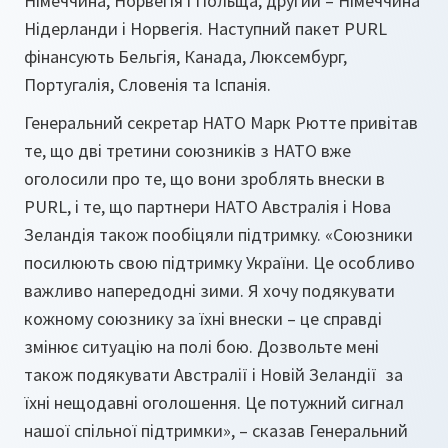
Німеччина, Норвегія і Польща, другий – Німеччина
Нідерланди і Норвегія. Наступний пакет PURL
фінансують Бельгія, Канада, Люксембург,
Португалія, Словенія та Іспанія.
Генеральний секретар НАТО Марк Рютте привітав
те, що дві третини союзників з НАТО вже
оголосили про те, що вони зроблять внески в
PURL, і те, що партнери НАТО Австралія і Нова
Зеландія також пообіцяли підтримку. «Союзники
посилюють свою підтримку України. Це особливо
важливо напередодні зими. Я хочу подякувати
кожному союзнику за їхні внески – це справді
змінює ситуацію на полі бою. Дозвольте мені
також подякувати Австралії і Новій Зеландії за
їхні нещодавні оголошення. Це потужний сигнал
нашої спільної підтримки», – сказав Генеральний