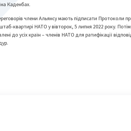
іна Каденбах.
ереговорів члени Альянсу мають підписати Протоколи пр
в штаб-квартирі НАТО у вівторок, 5 липня 2022 року. Пот
лені до усіх країн – членів НАТО для ратифікації відпові
дур.