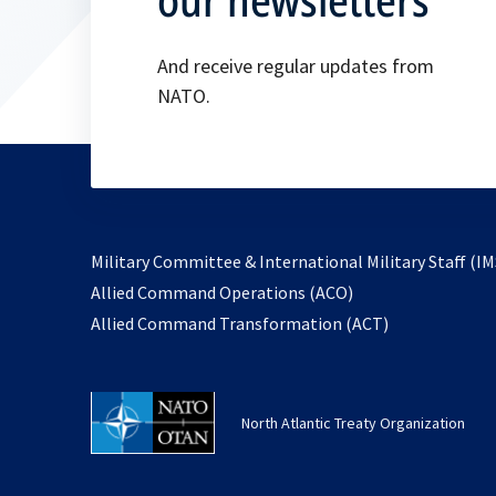
And receive regular updates from
NATO.
Military Committee & International Military Staff (IM
opens
Allied Command Operations (ACO)
in
opens
Allied Command Transformation (ACT)
a
in
new
a
tab
new
North Atlantic Treaty Organization
tab