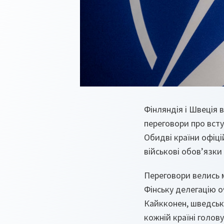
Фінляндія і Швеція 
переговори про всту
Обидві країни офіці
військові обов’язки
Переговори велись 
Фінську делегацію о
Кайкконен, шведську
кожній країні голов