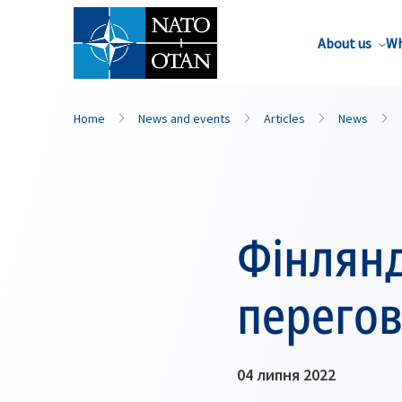
About us
Wh
Home
News and events
Articles
News
Фінлянд
перегов
04 липня 2022