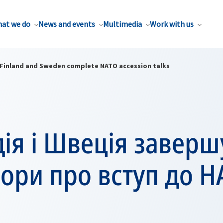
at we do
News and events
Multimedia
Work with us
Finland and Sweden complete NATO accession talks
ія і Швеція завер
ори про вступ до Н