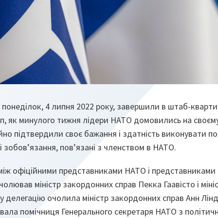
в понеділок, 4 липня 2022 року, завершили в штаб-кварт
п, як минулого тижня лідери НАТО домовились на своєму
йно підтвердили своє бажання і здатність виконувати пол
 і зобов’язання, пов’язані з членством в НАТО.
між офіційними представниками НАТО і представниками Ф
чолював міністр закордонних справ Пекка Гаавісто і міні
 делегацію очолила міністр закордонних справ Анн Лінд
увала помічниця Генерального секретаря НАТО з політичн