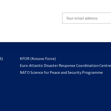
Write
your
email
to
subscribe
opens
S)
KFOR (Kosovo Force)
in
Euro-Atlantic Disaster Response Coordination Centr
a
NATO Science for Peace and Security Programme
new
tab