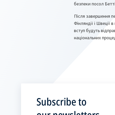
безпеки посол Бетт
Після завершення п
Фінляндії і Швеції 
вступ будуть відправ
національних проце
Subscribe to
our newsletters