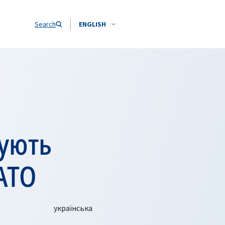
Search
ENGLISH
шують
АТО