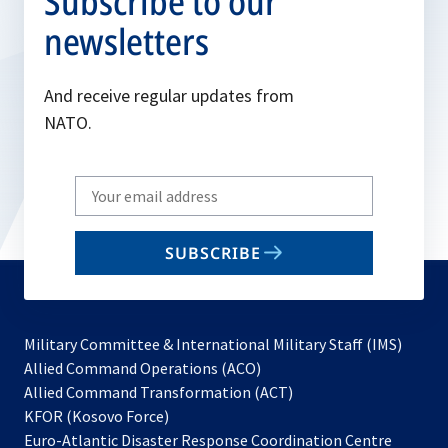
Subscribe to our
newsletters
And receive regular updates from
NATO.
Write
your
email
SUBSCRIBE
to
subscribe
Military Committee & International Military Staff (IMS)
opens
Allied Command Operations (ACO)
in
opens
Allied Command Transformation (ACT)
opens
a
in
KFOR (Kosovo Force)
in
new
a
Euro-Atlantic Disaster Response Coordination Centre