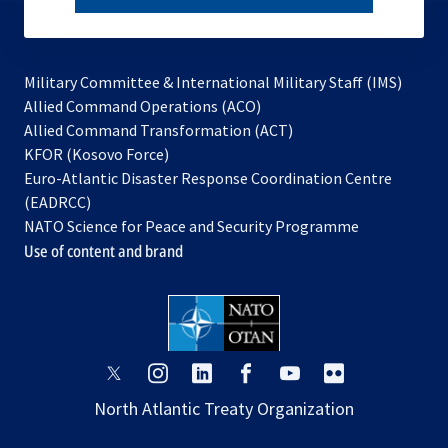
subscribe
Military Committee & International Military Staff (IMS)
opens
Allied Command Operations (ACO)
in
opens
Allied Command Transformation (ACT)
opens
a
in
KFOR (Kosovo Force)
in
new
a
Euro-Atlantic Disaster Response Coordination Centre
a
tab
new
(EADRCC)
new
tab
NATO Science for Peace and Security Programme
tab
Use of content and brand
opens
opens
opens
opens
opens
opens
in
in
in
in
in
in
North Atlantic Treaty Organization
a
a
a
a
a
a
new
new
new
new
new
new