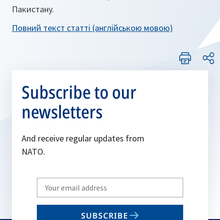
Пакистану.
Повний текст статті (англійською мовою)
Subscribe to our
newsletters
And receive regular updates from
NATO.
Write
your
email
SUBSCRIBE
to