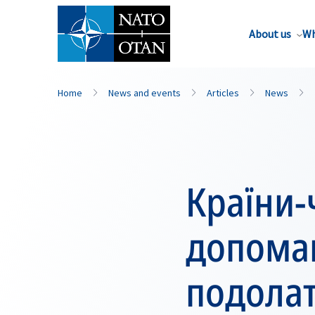
About us
Wh
Home
News and events
Articles
News
Країни-
допомаг
подолат