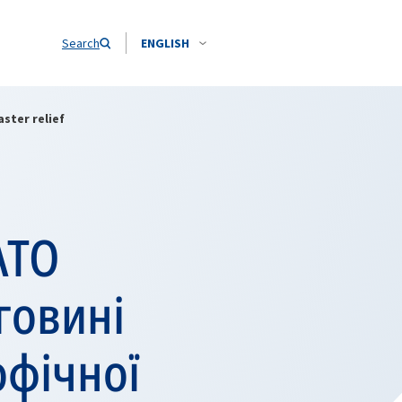
Search
ENGLISH
ster relief
АТО
говині
офічної