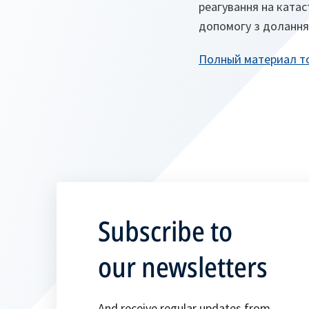
реагування на катас
допомогу з долання 
Полный материал то
Subscribe to
our newsletters
And receive regular updates from