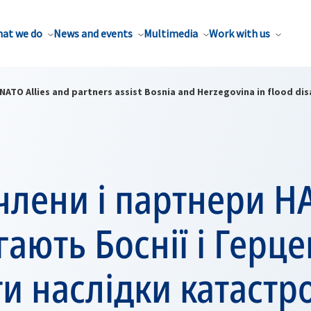
at we do
News and events
Multimedia
Work with us
NATO Allies and partners assist Bosnia and Herzegovina in flood disa
члени і партнери Н
ають Боснії і Герце
и наслідки катастр