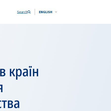
Search
ENGLISH
в країн
я
ства