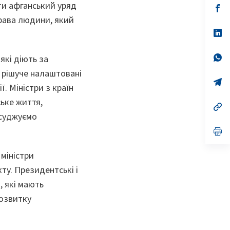
ти афганський уряд
n
op
ta
in
права людини, який
a
n
op
ta
in
a
n
op
які діють за
ta
in
 рішуче налаштовані
a
n
op
. Міністри з країн
ta
in
a
ське життя,
n
op
ta
in
асуджуємо
a
n
op
ta
in
a
 міністри
n
ta
ту. Президентські і
, які мають
розвитку