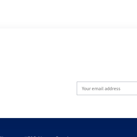
Write
your
email
to
subscribe