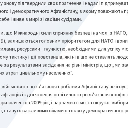
 знову підтвердили своє прагнення і надалі підтримува
ного і демократичного Афганістану, в якому поважають 
бе і живе в мирі зі своїми сусідами.
и, що Міжнародні сили сприяння безпеці на чолі з НАТО, 
), залишаються головним пріоритетом для НАТО і вони
ами, ресурсами і гнучкістю, необхідними для успіху місії
му тактику і дії повстанців, які ні в що не ставлять люд
 за результатами засідання на рівні міністрів, що „ми з
их втрат цивільному населенню”.
військового розв’язання проблеми Афганістану не існує,
афганців із досягнення політичного розв’язання конфлік
призначені на 2009 рік, і парламентські та окружні вибори
ці, стануть важливими віхами на шляху демократичного 