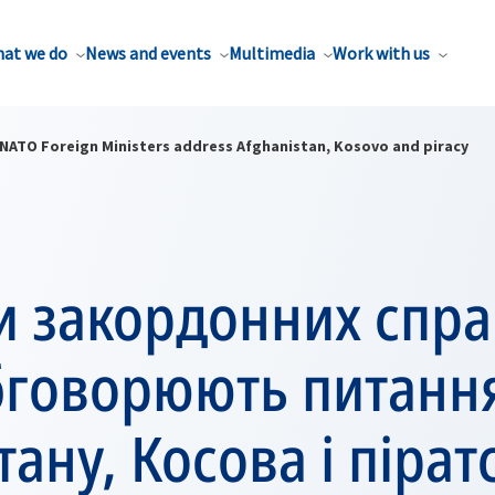
at we do
News and events
Multimedia
Work with us
NATO Foreign Ministers address Afghanistan, Kosovo and piracy
и закордонних спра
бговорюють питанн
ану, Косова і пірат