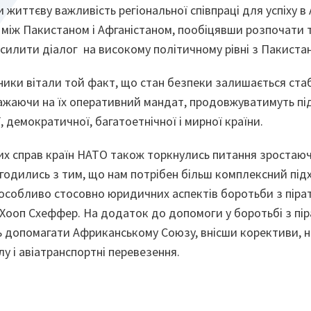
життєву важливість регіональної співпраці для успіху в 
 між Пакистаном і Афганістаном, пообіцявши розпочати т
осилити діалог на високому політичному рівні з Пакиста
ики вітали той факт, що стан безпеки залишається стаб
ажаючи на їх оперативний мандат, продовжуватимуть п
, демократичної, багатоетнічної і мирної країни.
их справ країн НАТО також торкнулись питання зростаюч
погодились з тим, що нам потрібен більш комплексний під
особливо стосовно юридичних аспектів боротьби з пірат
 Хооп Схеффер. На додаток до допомоги у боротьбі з пі
 допомагати Африканському Союзу, внісши корективи, н
у і авіатранспортні перевезення.