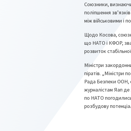
Союзники, визнаючи 
поліпшення зв’язків
між військовими і п
Щодо Косова, союзн
що НАТО і КФОР, зв
розвиток стабільної
Міністри закордонн
піратів. „Міністри 
Рада Безпеки ООН, 
журналістам Яап де
по НАТО погодились
розбудову потенціал