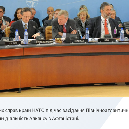
х справ країн НАТО під час засідання Північноатлантичн
и діяльність Альянсу в Афганістані.