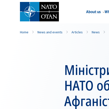
About us
Wh
Home
News and events
Articles
News
Міністр
НАТО о
Афганіст