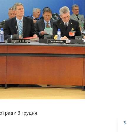
ої ради 3 грудня
op
in
a