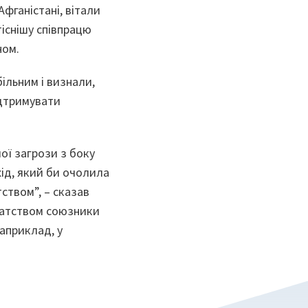
Афганістані, вітали
існішу співпрацю
ном.
ільним і визнали,
ідтримувати
ої загрози з боку
хід, який би очолила
ством”, – сказав
ратством союзники
априклад, у