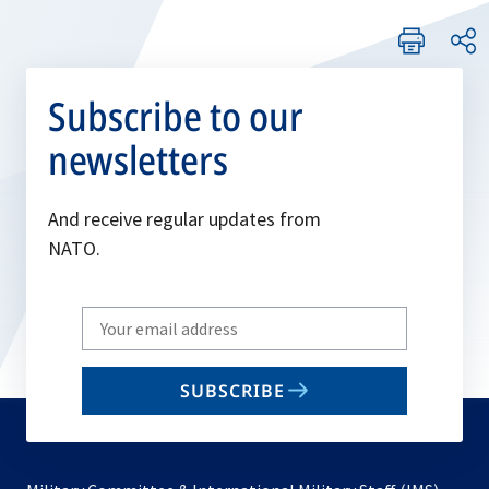
Subscribe to our
newsletters
And receive regular updates from
NATO.
Write
your
email
SUBSCRIBE
to
subscribe