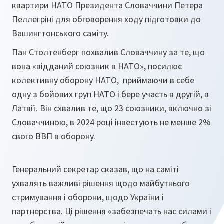
квартири НАТО Президента Словаччини Петера
Пеллегріні для обговорення ходу підготовки до
Вашингтонського саміту.
Пан Столтенберг похвалив Словаччину за те, що
вона «відданий союзник в НАТО», посилює
колективну оборону НАТО, приймаючи в себе
одну з бойових груп НАТО і бере участь в другій, в
Латвії. Він схвалив те, що 23 союзники, включно зі
Словаччиною, в 2024 році інвестують не менше 2%
свого ВВП в оборону.
Генеральний секретар сказав, що на саміті
ухвалять важливі рішення щодо майбутнього
стримування і оборони, щодо України і
партнерства. Ці рішення «забезпечать нас силами і