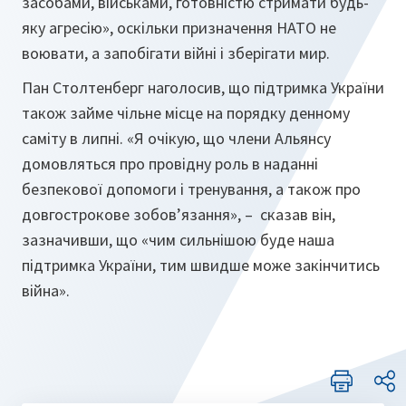
засобами, військами, готовністю стримати будь-
яку агресію», оскільки призначення НАТО не
воювати, а запобігати війні і зберігати мир.
Пан Столтенберг наголосив, що підтримка України
також займе чільне місце на порядку денному
саміту в липні. «Я очікую, що члени Альянсу
домовляться про провідну роль в наданні
безпекової допомоги і тренування, а також про
довгострокове зобов’язання», – сказав він,
зазначивши, що «чим сильнішою буде наша
підтримка України, тим швидше може закінчитись
війна».