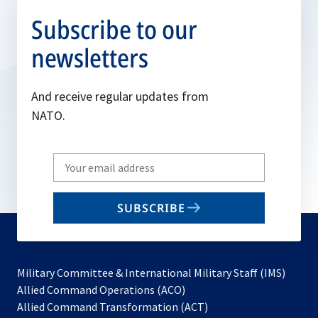
Subscribe to our
newsletters
And receive regular updates from
NATO.
Write
your
email
SUBSCRIBE
to
subscribe
Military Committee & International Military Staff (IMS)
opens
Allied Command Operations (ACO)
in
opens
Allied Command Transformation (ACT)