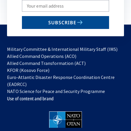
Write
your
email
SUBSCRIBE
to
subscribe
Military Committee & International Military Staff (IMS)
opens
Allied Command Operations (ACO)
in
opens
Allied Command Transformation (ACT)
opens
a
in
KFOR (Kosovo Force)
in
new
a
Euro-Atlantic Disaster Response Coordination Centre
a
tab
new
(EADRCC)
new
tab
NATO Science for Peace and Security Programme
tab
Use of content and brand