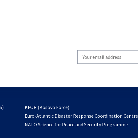
Write
your
email
to
subscribe
opens
S)
KFOR (Kosovo Force)
in
Euro-Atlantic Disaster Response Coordination Centr
a
NATO Science for Peace and Security Programme
new