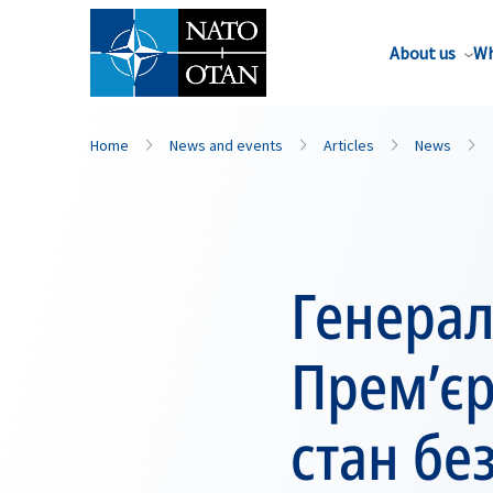
About us
Wh
Home
News and events
Articles
News
Генерал
Прем’єр
стан без