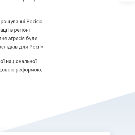
a
n
ta
нарощуванні Росією
ації в регіоні
ня агресія буде
слідків для Росії».
ної національної
судовою реформою,