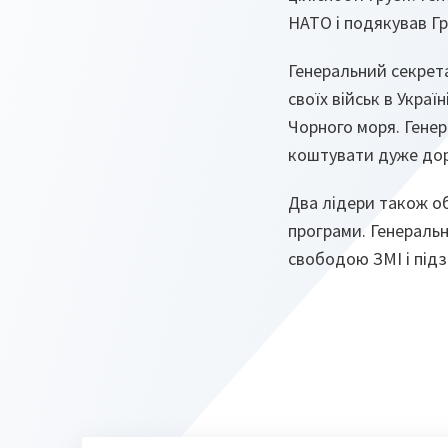
НАТО і подякував Гру
Генеральний секрета
своїх військ в Україн
Чорного моря. Генер
коштувати дуже доро
Два лідери також об
програми. Генераль
свободою ЗМІ і підз