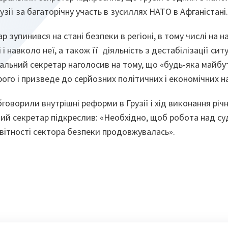
зії за багаторічну участь в зусиллях НАТО в Афганістані.
р зупинився на стані безпеки в регіоні, в тому числі на 
і і навколо неї, а також її діяльність з дестабілізації ситу
альний секретар наголосив на тому, що «будь-яка майбут
го і призведе до серйозних політичних і економічних на
говорили внутрішні реформи в Грузії і хід виконання річ
ний секретар підкреслив: «Необхідно, щоб робота над 
вітності сектора безпеки продовжувалась».