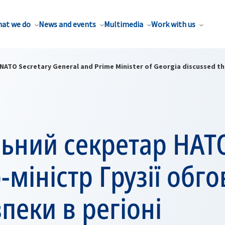
at we do
News and events
Multimedia
Work with us
NATO Secretary General and Prime Minister of Georgia discussed the
ьний секретар НАТО
-міністр Грузії обг
пеки в регіоні