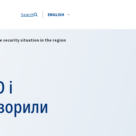
Search
ENGLISH
 security situation in the region
 і
оворили