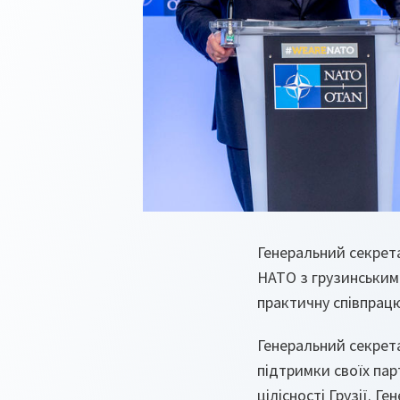
Генеральний секрета
НАТО з грузинським 
практичну співпрацю,
Генеральний секрет
підтримки своїх парт
цілісності Грузії. 