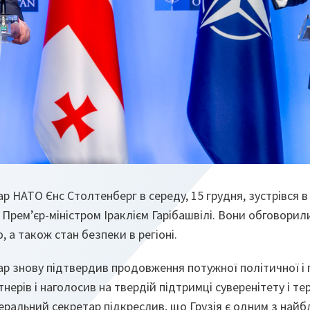
р НАТО Єнс Столтенберг в середу, 15 грудня, зустрівся 
Прем’єр-міністром Іраклієм Гарібашвілі. Вони обговорили
 а також стан безпеки в регіоні.
ар знову підтвердив продовження потужної політичної і 
нерів і наголосив на твердій підтримці суверенітету і те
Генеральний секретар підкреслив, що Грузія є одним з най