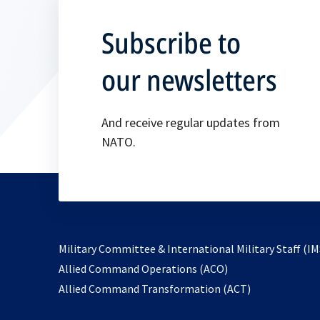
Subscribe to
our newsletters
And receive regular updates from
NATO.
Military Committee & International Military Staff (IM
opens
Allied Command Operations (ACO)
in
opens
Allied Command Transformation (ACT)
a
in