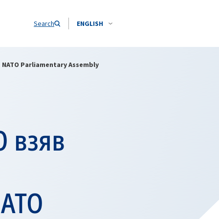
Search
ENGLISH
he NATO Parliamentary Assembly
О взяв
НАТО