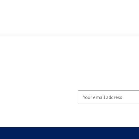
Write
your
email
to
subscribe