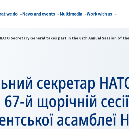
at we do
News and events
Multimedia
Work with us
NATO Secretary General takes part in the 67th Annual Session of t
ьний секретар НАТ
 67-й щорічній сесії
нтської асамблеї 