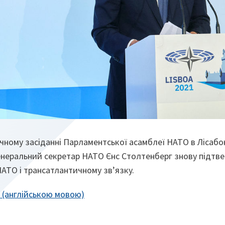
ному засіданні Парламентської асамблеї НАТО в Лісабон
Генеральний секретар НАТО Єнс Столтенберг знову підтв
НАТО і трансатлантичному зв’язку.
 (англійською мовою)