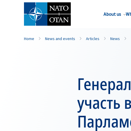
About us
Wh
Home
News and events
Articles
News
Генерал
участь в
Парламе