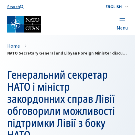
Search
ENGLISH
Menu
Home
NATO Secretary General and Libyan Foreign Minister discuss how NATO can support Libya
Генеральний секретар
НАТО і міністр
закордонних справ Лівії
обговорили можливості
підтримки Лівії з боку
НАТО