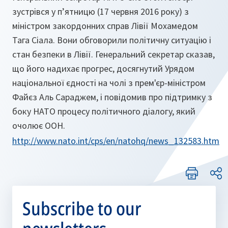
зустрівся у п’ятницю (17 червня 2016 року) з
міністром закордонних справ Лівії Мохамедом
Тага Сіала. Вони обговорили політичну ситуацію і
стан безпеки в Лівії. Генеральний секретар сказав,
що його надихає прогрес, досягнутий Урядом
національної єдності на чолі з прем'єр-міністром
Файєз Аль Сараджем, і повідомив про підтримку з
боку НАТО процесу політичного діалогу, який
очолює ООН.
http://www.nato.int/cps/en/natohq/news_132583.htm
Subscribe to our