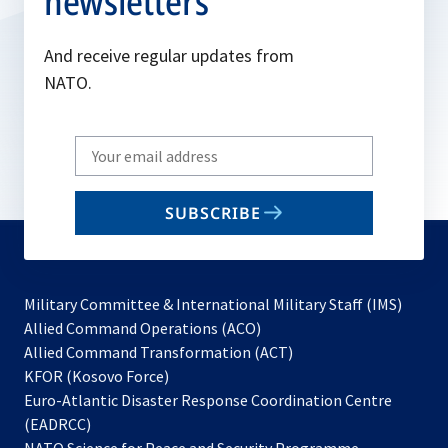
newsletters
And receive regular updates from
NATO.
Write
your
email
SUBSCRIBE
to
subscribe
Military Committee & International Military Staff (IMS)
opens
Allied Command Operations (ACO)
in
opens
Allied Command Transformation (ACT)
opens
a
in
KFOR (Kosovo Force)
in
new
a
Euro-Atlantic Disaster Response Coordination Centre
a
tab
new
(EADRCC)
new
tab