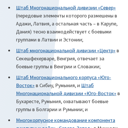
Штаб Многонациональной дивизии «Север»
(передовые элементы которого размешены в
Адажи, Латвия, а остальная часть – в Карупе,
Дания) тесно взаимодействует с боевыми
группами в Латвии и Эстонии;
Штаб многонациональной дивизии «Центр»
в
Секешфехерваре, Венгрия, отвечает за
боевые группы в Венгрии и Словакии;
Штаб Многонационального корпуса «Юго-
Восток»
в Сибиу, Румыния, и
Штаб
Многонациональной дивизии «Юго-Восток»
в
Бухаресте, Румыния, охватывают боевые
группы в Болгарии и Румынии; и
Многокорпусное командование компонента