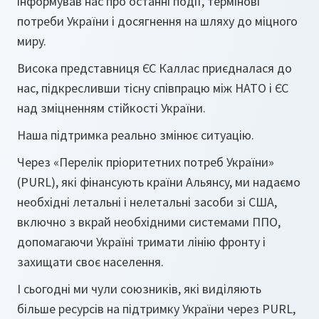
інформував нас про останні події, термінові
потреби України і досягнення на шляху до міцного
миру.
Висока представниця ЄС Каллас приєдналася до
нас, підкресливши тісну співпрацю між НАТО і ЄС
над зміцненням стійкості України.
Наша підтримка реально змінює ситуацію.
Через «Перелік пріоритетних потреб України»
(PURL), які фінансують країни Альянсу, ми надаємо
необхідні летальні і нелетальні засоби зі США,
включно з вкрай необхідними системами ППО,
допомагаючи Україні тримати лінію фронту і
захищати своє населення.
І сьогодні ми чули союзників, які виділяють
більше ресурсів на підтримку України через PURL,