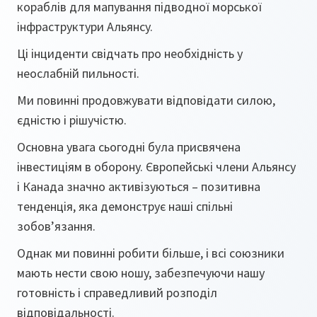
кораблів для мапування підводної морської
інфраструктури Альянсу.
Ці інциденти свідчать про необхідність у
неослабній пильності.
Ми повинні продовжувати відповідати силою,
єдністю і рішучістю.
Основна увага сьогодні була присвячена
інвестиціям в оборону. Європейські члени Альянсу
і Канада значно активізуються – позитивна
тенденція, яка демонструє наші спільні
зобов’язання.
Однак ми повинні робити більше, і всі союзники
мають нести свою ношу, забезпечуючи нашу
готовність і справедливий розподіл
відповідальності.