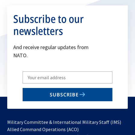
Subscribe to our
newsletters
And receive regular updates from
NATO.
Write
your
email
SUBSCRIBE
to
subscribe
Military Committee & International Military Staff (IMS)
opens
Allied Command Operations (ACO)