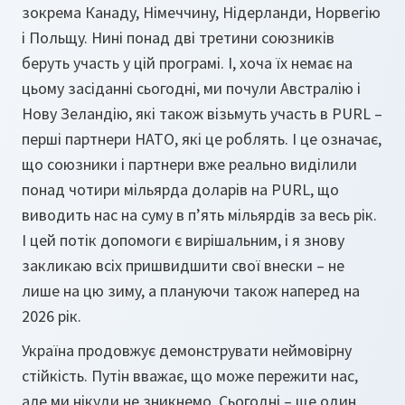
зокрема Канаду, Німеччину, Нідерланди, Норвегію
і Польщу. Нині понад дві третини союзників
беруть участь у цій програмі. І, хоча їх немає на
цьому засіданні сьогодні, ми почули Австралію і
Нову Зеландію, які також візьмуть участь в PURL –
перші партнери НАТО, які це роблять. І це означає,
що союзники і партнери вже реально виділили
понад чотири мільярда доларів на PURL, що
виводить нас на суму в п’ять мільярдів за весь рік.
І цей потік допомоги є вирішальним, і я знову
закликаю всіх пришвидшити свої внески – не
лише на цю зиму, а плануючи також наперед на
2026 рік.
Україна продовжує демонструвати неймовірну
стійкість. Путін вважає, що може пережити нас,
але ми нікуди не зникнемо. Сьогодні – ще один