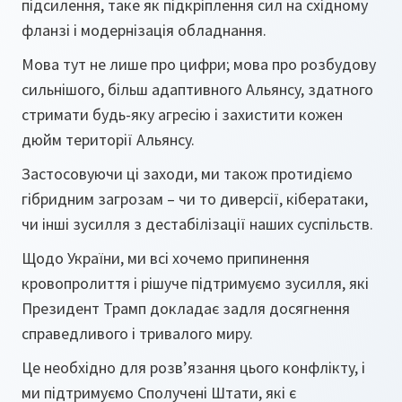
підсилення, таке як підкріплення сил на східному
фланзі і модернізація обладнання.
Мова тут не лише про цифри; мова про розбудову
сильнішого, більш адаптивного Альянсу, здатного
стримати будь-яку агресію і захистити кожен
дюйм території Альянсу.
Застосовуючи ці заходи, ми також протидіємо
гібридним загрозам – чи то диверсії, кібератаки,
чи інші зусилля з дестабілізації наших суспільств.
Щодо України, ми всі хочемо припинення
кровопролиття і рішуче підтримуємо зусилля, які
Президент Трамп докладає задля досягнення
справедливого і тривалого миру.
Це необхідно для розв’язання цього конфлікту, і
ми підтримуємо Сполучені Штати, які є