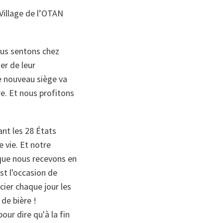
 Village de l’OTAN
ous sentons chez
er de leur
e nouveau siège va
re. Et nous profitons
ant les 28 États
e vie. Et notre
 que nous recevons en
est l'occasion de
cier chaque jour les
de bière !
ur dire qu'à la fin