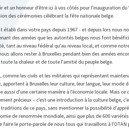
isir et un honneur d'être ici à vos côtés pour l'inauguration du
ion des cérémonies célébrant la fête nationale belge.
t établi dans votre pays depuis 1967 - et depuis lors nous n
enant des années que les autorités belges nous font bénéfici
té, tant au niveau fédéral qu'au niveau local, et comme notr
, nous allons rester à Bruxelles pendant bien des années enco
oute la chaleur et de toute l'amitié du peuple belge.
 comme les civils et les militaires qui représentent mainten
 apportent à Bruxelles leur culture, leur langue, leur mode d
e aussi d'une certaine manière à l'économie locale. Mais ce
ement précieux – c'est une introduction à la culture belge, c'
 traditions de ce pays, sans mentionner la possibilité d'appré
nomie de renommée mondiale, ainsi que plus de 600 variétés 
aire le porte-parole de nous tous qui travaillons à l'OTAN po