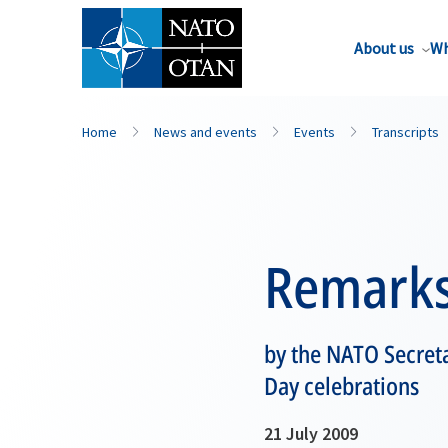
About us
Wh
Home
News and events
Events
Transcripts
Remark
by the NATO Secreta
Day celebrations
21 July 2009