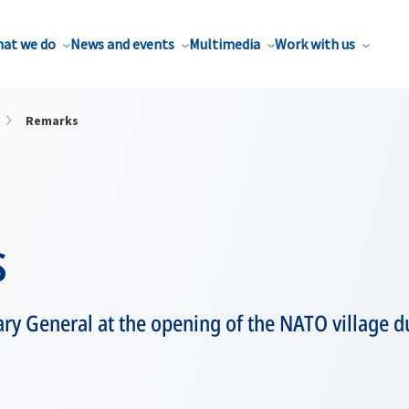
at we do
News and events
Multimedia
Work with us
Remarks
s
ry General at the opening of the NATO village d