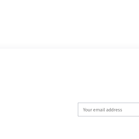
Write
your
email
to
subscribe