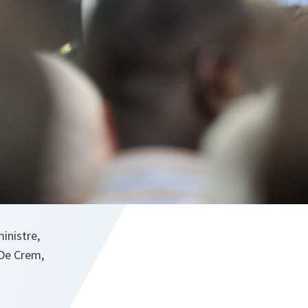
inistre,
 De Crem,