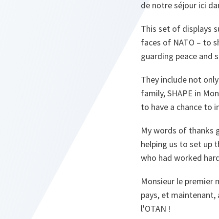
de notre séjour ici 
This set of displays 
faces of NATO – to s
guarding peace and st
They include not onl
family, SHAPE in Mon
to have a chance to i
My words of thanks go
helping us to set up t
who had worked hard 
Monsieur le premier m
pays, et maintenant,
l'OTAN !