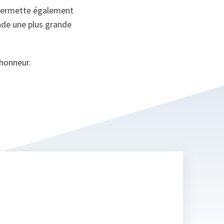
s permette également
nde une plus grande
 honneur.