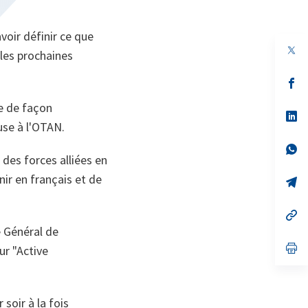
voir définir ce que
op
 les prochaines
in
a
n
op
ta
in
a
e de façon
n
op
use à l'OTAN.
ta
in
a
n
op
des forces alliées en
ta
in
a
nir en français et de
n
op
ta
in
a
n
op
ta
in
e Général de
a
n
op
ur "Active
ta
in
a
n
ta
soir à la fois