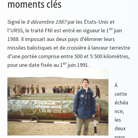
moments clés
Signé le
8 décembre 1987
par les États-Unis et
er
l’URSS, le traité FNI est entré en vigueur le 1
juin
1988. Il imposait aux deux pays d’éliminer leurs
missiles balistiques et de croisière à lanceur terrestre
d’une portée comprise entre 500 et 5 500 kilomètres,
er
pour une date fixée au 1
juin 1991.
À
cette
échéa
nce,
les
deux
pays