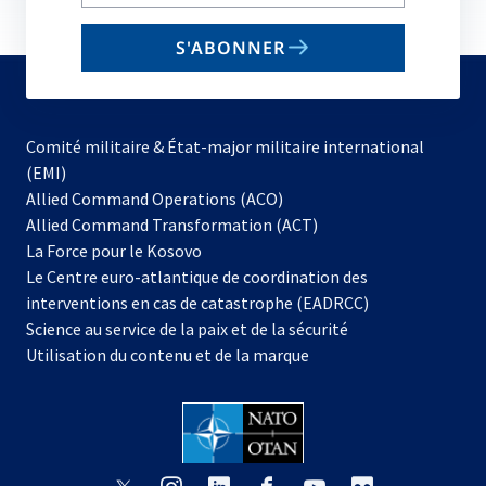
your
email
S'ABONNER
to
subscribe
Comité militaire & État-major militaire international
(EMI)
s’ouvre
Allied Command Operations (ACO)
dans
Allied Command Transformation (ACT)
s’ouvre
un
La Force pour le Kosovo
dans
nouvel
Le Centre euro-atlantique de coordination des
un
onglet
interventions en cas de catastrophe (EADRCC)
nouvel
Science au service de la paix et de la sécurité
onglet
Utilisation du contenu et de la marque