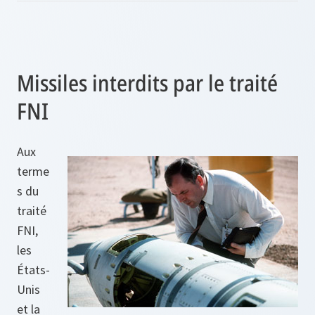
Missiles interdits par le traité
FNI
Aux
terme
s du
traité
FNI,
les
États-
Unis
et la