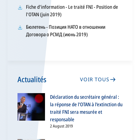
dans
Fiche d'information - Le traité FNI - Position de
un
s’ouvre
l'OTAN (juin 2019)
nouvel
dans
onglet
Бюлетень - Позиция НАТО в отношении
un
s’ouvre
Договора о РСМД (июнь 2019)
nouvel
dans
onglet
un
nouvel
onglet
Actualités
VOIR TOUS
Déclaration du secrétaire général :
la réponse de l’OTAN à l’extinction du
traité FNI sera mesurée et
responsable
2 August 2019