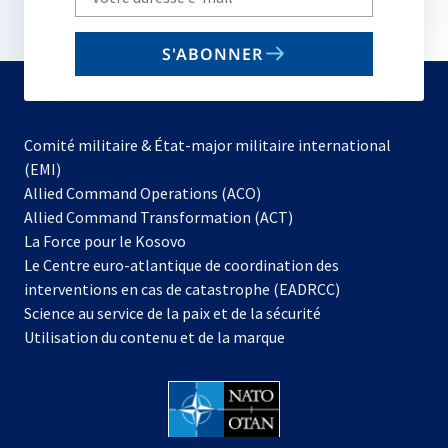
your
email
S'ABONNER
to
subscribe
Comité militaire & État-major militaire international
(EMI)
s’ouvre
Allied Command Operations (ACO)
dans
Allied Command Transformation (ACT)
s’ouvre
un
La Force pour le Kosovo
dans
nouvel
Le Centre euro-atlantique de coordination des
un
onglet
interventions en cas de catastrophe (EADRCC)
nouvel
Science au service de la paix et de la sécurité
onglet
Utilisation du contenu et de la marque