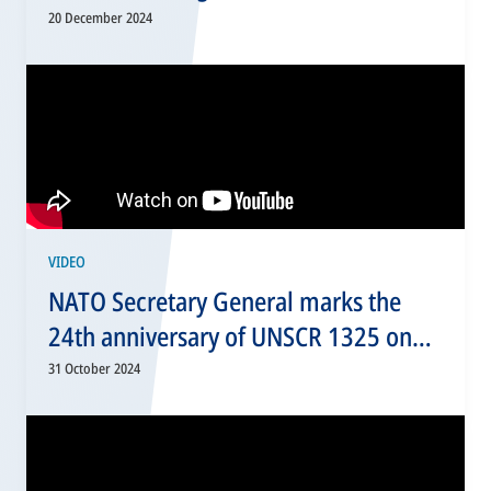
20 December 2024
VIDEO
NATO Secretary General marks the
24th anniversary of UNSCR 1325 on
Women, Peace and Security
31 October 2024