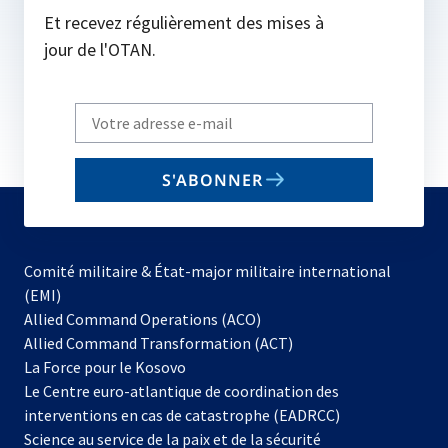
Et recevez régulièrement des mises à
jour de l'OTAN.
Write
your
email
S'ABONNER
to
subscribe
Comité militaire & État-major militaire international
(EMI)
s’ouvre
Allied Command Operations (ACO)
dans
Allied Command Transformation (ACT)
s’ouvre
un
La Force pour le Kosovo
dans
nouvel
Le Centre euro-atlantique de coordination des
un
onglet
interventions en cas de catastrophe (EADRCC)
nouvel
Science au service de la paix et de la sécurité