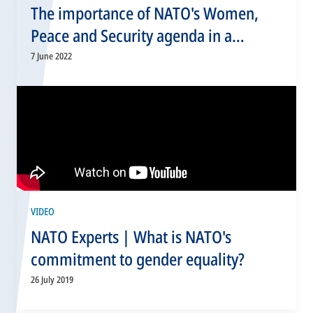
The importance of NATO's Women,
Peace and Security agenda in a
complex security environment
7 June 2022
VIDEO
NATO Experts | What is NATO's
commitment to gender equality?
26 July 2019