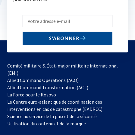
Write
your
email
S'ABONNER
to
subscribe
Comité militaire & État-major militaire international
(EMI)
s’ouvre
Allied Command Operations (ACO)
dans
Allied Command Transformation (ACT)
s’ouvre
un
La Force pour le Kosovo
dans
nouvel
Le Centre euro-atlantique de coordination des
un
onglet
interventions en cas de catastrophe (EADRCC)
nouvel
Science au service de la paix et de la sécurité
onglet
Utilisation du contenu et de la marque