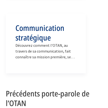
de communication stratégique
auprès du secrétaire général, du
Conseil de l’Atlantique Nord et
d’autres parties prenantes au sein de
Communication
l’entreprise OTAN.
stratégique
Découvrez comment l’OTAN, au
travers de sa communication, fait
connaître sa mission première, ses
politiques et ses activités.
Précédents porte-parole de
l’OTAN