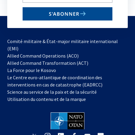
your
email
S'ABONNER
to
subscribe
Comité militaire & État-major militaire international
(EMI)
Allied Command Operations (ACO)
Allied Command Transformation (ACT)
s’ouvre
La Force pour le Kosovo
dans
Le Centre euro-atlantique de coordination des
un
interventions en cas de catastrophe (EADRCC)
nouvel
Science au service de la paix et de la sécurité
onglet
Utilisation du contenu et de la marque