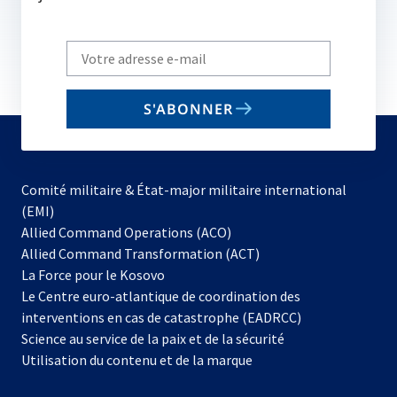
Write
your
email
S'ABONNER
to
subscribe
Comité militaire & État-major militaire international
(EMI)
s’ouvre
Allied Command Operations (ACO)
dans
Allied Command Transformation (ACT)
s’ouvre
un
La Force pour le Kosovo
dans
nouvel
Le Centre euro-atlantique de coordination des
un
onglet
interventions en cas de catastrophe (EADRCC)
nouvel
Science au service de la paix et de la sécurité
onglet
Utilisation du contenu et de la marque