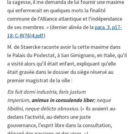
la sagesse, il me demanda de lui fournir une maxime
qui enfermerait en quelques mots la finalité
commune de l’Alliance atlantique et l’indépendance
de ses membres. » (dernier alinéa de la
para. 3, p17-
18; C-R(76)4.pdf
)
M. de Staercke raconte avoir lu cette maxime dans
le Palais du Podestat, à San Gimignano, en Italie, qu’il
a visité alors qu’il était enfant, expliquant qu’elle
était gravée dans le dossier du siège réservé au
premier magistrat de la ville :
Eis fuit domi industria, foris justum
imperium,
animus in consulendo liber
;
neque
libidini, neque delicto obnoxius.
(« Ils avaient au-
dedans l’activité, au-dehors une juste
gouvernance, l’esprit libre dans la consultation,
dégagé des passions et des vices. »)