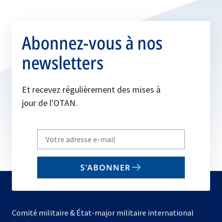
Abonnez-vous à nos
newsletters
Et recevez régulièrement des mises à
jour de l'OTAN.
Write
your
email
S'ABONNER
to
subscribe
Comité militaire & État-major militaire international