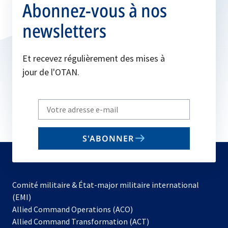
Abonnez-vous à nos
newsletters
Et recevez régulièrement des mises à
jour de l'OTAN.
Write
your
email
S'ABONNER
to
subscribe
Comité militaire & État-major militaire international
(EMI)
Allied Command Operations (ACO)
Allied Command Transformation (ACT)