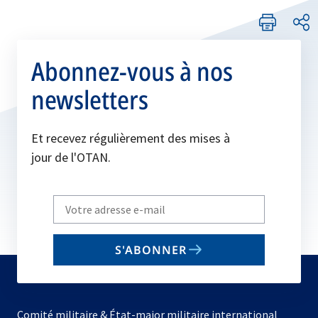
Abonnez-vous à nos
newsletters
Et recevez régulièrement des mises à
jour de l'OTAN.
Write
your
email
S'ABONNER
to
subscribe
Comité militaire & État-major militaire international