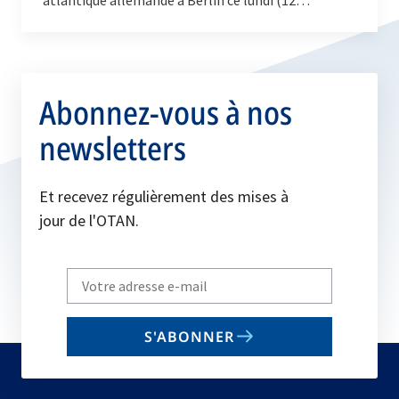
novembre 2018), le secrétaire général de l'OTAN,
Jens…
Abonnez-vous à nos
newsletters
Et recevez régulièrement des mises à
jour de l'OTAN.
Write
your
email
S'ABONNER
to
subscribe