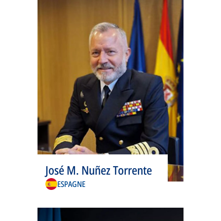
onglet
s’ouvre
José M. Nuñez Torrente
dans
ESPAGNE
un
nouvel