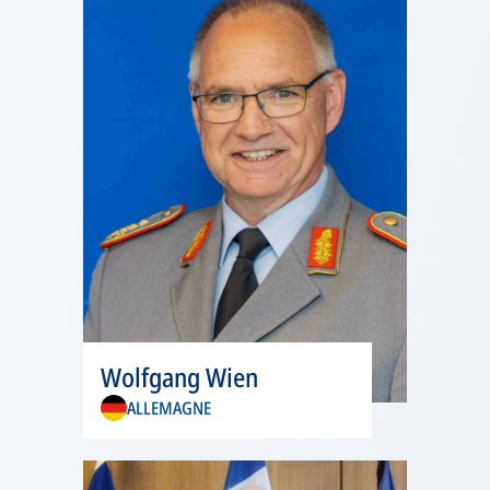
onglet
s’ouvre
Wolfgang Wien
dans
ALLEMAGNE
un
nouvel