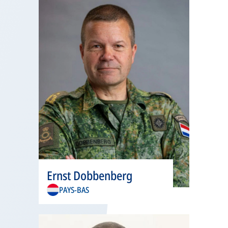
onglet
s’ouvre
Ernst Dobbenberg
dans
PAYS-BAS
un
nouvel