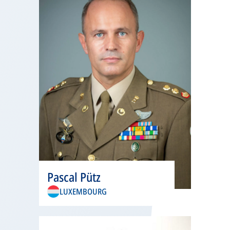
onglet
s’ouvre
Pascal Pütz
dans
LUXEMBOURG
un
nouvel