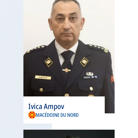
onglet
s’ouvre
Ivica Ampov
dans
MACÉDOINE DU NORD
un
nouvel