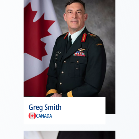
onglet
s’ouvre
Greg Smith
dans
CANADA
un
nouvel