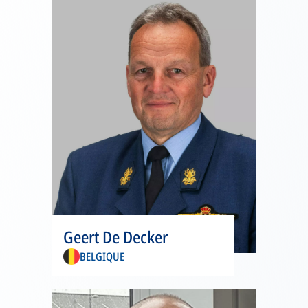
s’ouvre
Geert De Decker
dans
BELGIQUE
un
nouvel