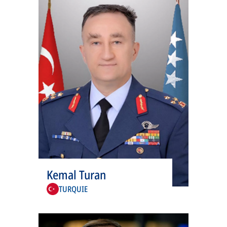
onglet
s’ouvre
Kemal Turan
dans
TURQUIE
un
nouvel