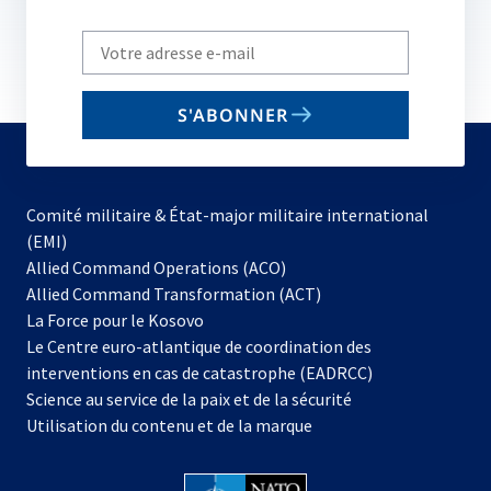
Write
your
email
S'ABONNER
to
subscribe
Comité militaire & État-major militaire international
(EMI)
s’ouvre
Allied Command Operations (ACO)
dans
Allied Command Transformation (ACT)
s’ouvre
un
La Force pour le Kosovo
dans
nouvel
Le Centre euro-atlantique de coordination des
un
onglet
interventions en cas de catastrophe (EADRCC)
nouvel
Science au service de la paix et de la sécurité
onglet
Utilisation du contenu et de la marque