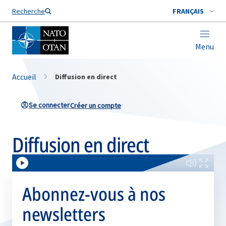
Nom de famille*
Recherche
FRANÇAIS
Menu
Accueil
Diffusion en direct
Se connecter
Créer un compte
Diffusion en direct
Loaded
Progress
:
:
0%
0%
Play
Mute
Fullscree
Abonnez-vous à nos
newsletters