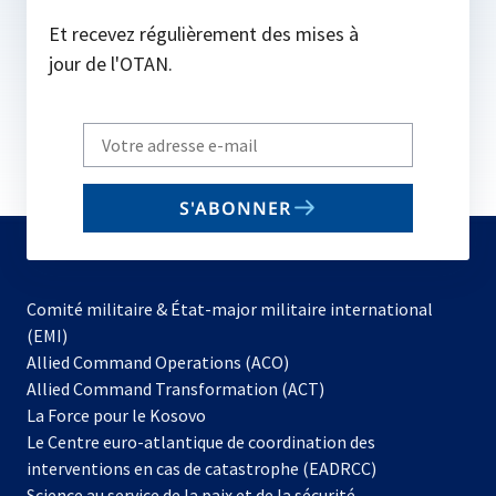
Et recevez régulièrement des mises à
jour de l'OTAN.
Write
your
email
S'ABONNER
to
subscribe
Comité militaire & État-major militaire international
(EMI)
Allied Command Operations (ACO)
Allied Command Transformation (ACT)
s’ouvre
La Force pour le Kosovo
dans
Le Centre euro-atlantique de coordination des
un
interventions en cas de catastrophe (EADRCC)
nouvel
Science au service de la paix et de la sécurité