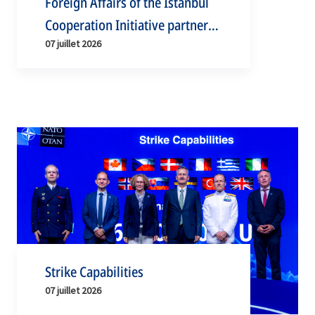
Foreign Affairs of the Istanbul
Cooperation Initiative partner
07 juillet 2026
countries
Strike Capabilities
07 juillet 2026