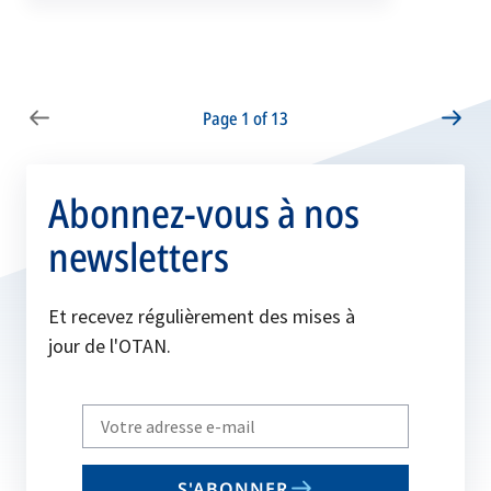
Page 1 of 13
Abonnez-vous à nos
newsletters
Et recevez régulièrement des mises à
jour de l'OTAN.
Write
your
email
S'ABONNER