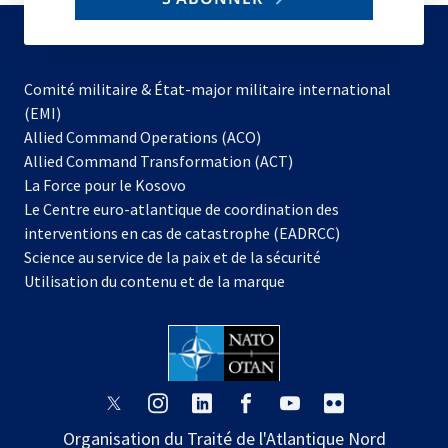
to
subscribe
Comité militaire & État-major militaire international
(EMI)
Allied Command Operations (ACO)
Allied Command Transformation (ACT)
s’ouvre
La Force pour le Kosovo
dans
Le Centre euro-atlantique de coordination des
un
interventions en cas de catastrophe (EADRCC)
nouvel
Science au service de la paix et de la sécurité
onglet
Utilisation du contenu et de la marque
s’ouvre
s’ouvre
s’ouvre
s’ouvre
s’ouvre
s’ouvre
dans
dans
dans
dans
dans
dans
Organisation du Traité de l'Atlantique Nord
un
un
un
un
un
un