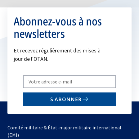
Abonnez-vous à nos
newsletters
Et recevez régulièrement des mises à
jour de l'OTAN.
Write
your
email
S'ABONNER
to
subscribe
Comité militaire & État-major militaire international
(EMI)