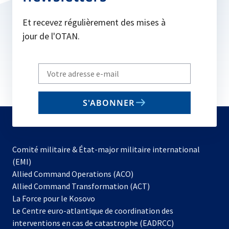
Et recevez régulièrement des mises à
jour de l'OTAN.
Write
your
email
S'ABONNER
to
subscribe
Comité militaire & État-major militaire international
(EMI)
s’ouvre
Allied Command Operations (ACO)
dans
Allied Command Transformation (ACT)
s’ouvre
un
La Force pour le Kosovo
dans
nouvel
Le Centre euro-atlantique de coordination des
un
onglet
interventions en cas de catastrophe (EADRCC)