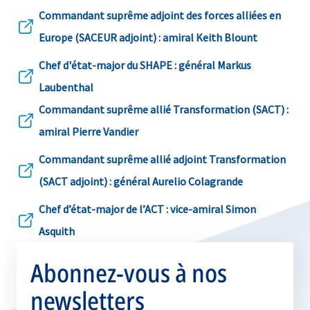
Commandant suprême adjoint des forces alliées en
s’ouvre
Europe (SACEUR adjoint) : amiral Keith Blount
dans
Chef d'état-major du SHAPE : général Markus
un
s’ouvre
Laubenthal
nouvel
dans
Commandant suprême allié Transformation (SACT) :
onglet
un
s’ouvre
amiral Pierre Vandier
nouvel
dans
Commandant suprême allié adjoint Transformation
onglet
un
s’ouvre
(SACT adjoint) : général Aurelio Colagrande
nouvel
dans
Chef d’état-major de l’ACT : vice-amiral Simon
onglet
un
s’ouvre
Asquith
nouvel
dans
Abonnez-vous à nos
onglet
un
newsletters
nouvel