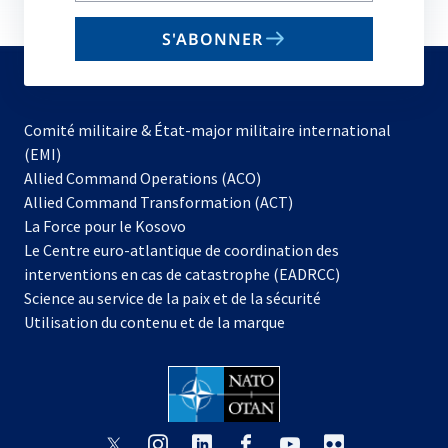
email
S'ABONNER
to
subscribe
Comité militaire & État-major militaire international
(EMI)
s’ouvre
Allied Command Operations (ACO)
dans
Allied Command Transformation (ACT)
s’ouvre
un
La Force pour le Kosovo
dans
nouvel
Le Centre euro-atlantique de coordination des
un
onglet
interventions en cas de catastrophe (EADRCC)
nouvel
Science au service de la paix et de la sécurité
onglet
Utilisation du contenu et de la marque
s’ouvre
s’ouvre
s’ouvre
s’ouvre
s’ouvre
s’ouvre