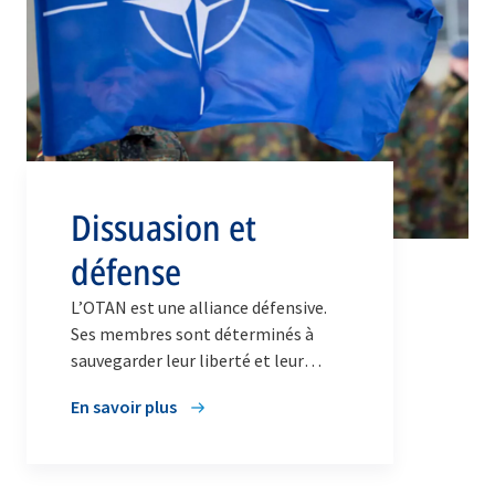
Dissuasion et
défense
L’OTAN est une alliance défensive.
Ses membres sont déterminés à
sauvegarder leur liberté et leur
sécurité communes face à toutes les
En savoir plus
menaces, d’où qu’elles viennent. Vu
l’environnement de sécurité actuel,
les Alliés s’emploient à renforcer
sensiblement la dissuasion et la