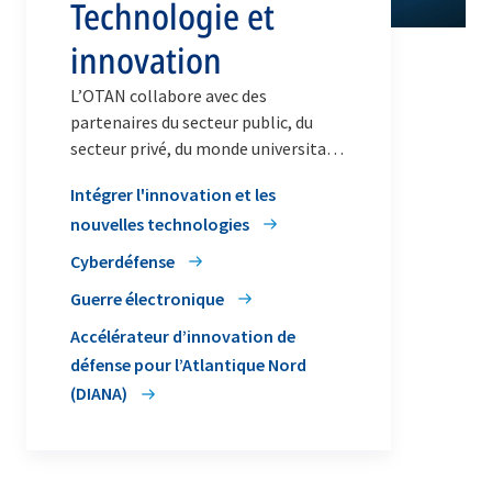
Technologie et
innovation
L’OTAN collabore avec des
partenaires du secteur public, du
secteur privé, du monde universitaire
et de la société civile pour
Intégrer l'innovation et les
développer et adopter de nouvelles
nouvelles technologies
capacités, et conserver son avance
technologique.
Cyberdéfense
Guerre électronique
Accélérateur d’innovation de
défense pour l’Atlantique Nord
(DIANA)