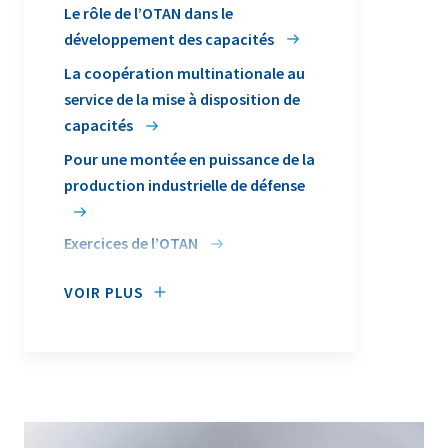
Le rôle de l’OTAN dans le
défendre, telles que la capacité à
développement des capacités
opérer comme une seule et même
force.
La coopération multinationale au
service de la mise à disposition de
capacités
Pour une montée en puissance de la
production industrielle de défense
Exercices de l’OTAN
VOIR PLUS