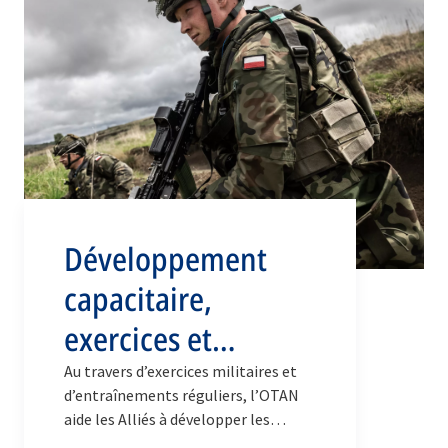
Développement
capacitaire,
exercices et
entraînements
Au travers d’exercices militaires et
d’entraînements réguliers, l’OTAN
aide les Alliés à développer les
capacités dont ils ont besoin pour se