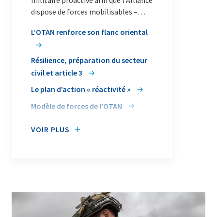
militaire proactive afin que l’Alliance
dispose de forces mobilisables –
partout et à tout moment – pour les
L’OTAN renforce son flanc oriental
besoins de la défense collective.
Résilience, préparation du secteur
civil et article 3
Le plan d’action « réactivité »
Modèle de forces de l’OTAN
VOIR PLUS