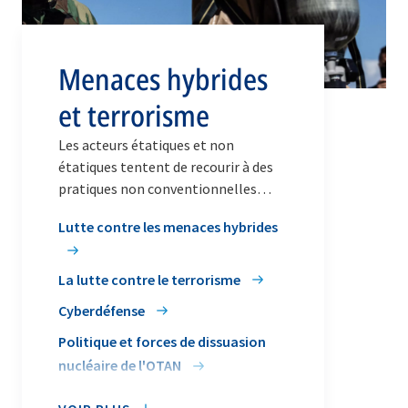
Menaces hybrides
et terrorisme
Les acteurs étatiques et non
étatiques tentent de recourir à des
pratiques non conventionnelles
(activités hybrides et terrorisme,
Lutte contre les menaces hybrides
notamment) pour amoindrir la
sécurité des pays de l’OTAN.
La lutte contre le terrorisme
Cyberdéfense
Politique et forces de dissuasion
nucléaire de l'OTAN