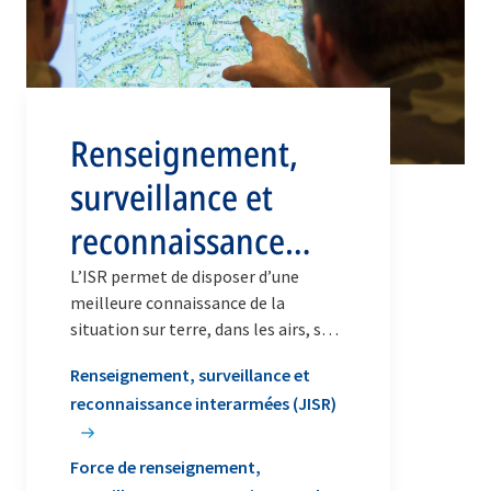
Renseignement,
surveillance et
reconnaissance
(ISR)
L’ISR permet de disposer d’une
meilleure connaissance de la
situation sur terre, dans les airs, sur
les mers, ainsi que dans l’espace et le
Renseignement, surveillance et
cyberespace.
reconnaissance interarmées (JISR)
Force de renseignement,