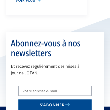
VOIR PLUS
Abonnez-vous à nos
newsletters
Et recevez régulièrement des mises à
jour de l'OTAN.
Write
your
email
S'ABONNER
to