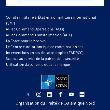
subscribe
Comité militaire & État-major militaire international
(EMI)
Allied Command Operations (ACO)
Allied Command Transformation (ACT)
s’ouvre
La Force pour le Kosovo
dans
Le Centre euro-atlantique de coordination des
un
interventions en cas de catastrophe (EADRCC)
nouvel
Science au service de la paix et de la sécurité
onglet
Utilisation du contenu et de la marque
s’ouvre
s’ouvre
s’ouvre
s’ouvre
s’ouvre
s’ouvre
dans
dans
dans
dans
dans
dans
Organisation du Traité de l'Atlantique Nord
un
un
un
un
un
un
nouvel
nouvel
nouvel
nouvel
nouvel
nouvel