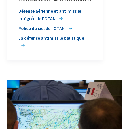
populations et des forces de
Défense aérienne et antimissile
l’Alliance contre toute menace
intégrée de l'OTAN
aérienne ou de missile.
Police du ciel de l'OTAN
La défense antimissile balistique