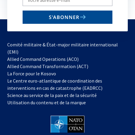
your
email
S'ABONNER
to
subscribe
Comité militaire & État-major militaire international
(EMI)
s’ouvre
Allied Command Operations (ACO)
dans
Allied Command Transformation (ACT)
s’ouvre
un
La Force pour le Kosovo
dans
nouvel
Le Centre euro-atlantique de coordination des
un
onglet
interventions en cas de catastrophe (EADRCC)
nouvel
Science au service de la paix et de la sécurité
onglet
Utilisation du contenu et de la marque